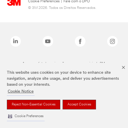
Cookie Preferences
|
Fale com o DPO
© 3M 2026. Todos os Direitos Reservados.
As marcas listadas a cima são marcas comerciais da 3M.
This website uses cookies on your device to enhance site
navigation, analyze site usage, and deliver you advertisements
based on your interests.
Cookie Notice
Reject Non-Essential Cookies
Accept Cookies
Cookie Preferences