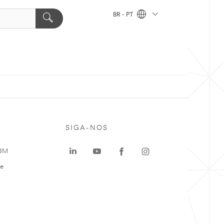
BR - PT
SIGA-NOS
 3M
te