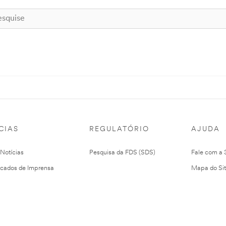
CIAS
REGULATÓRIO
AJUDA
 Notícias
Pesquisa da FDS (SDS)
Fale com a
cados de Imprensa
Mapa do Si