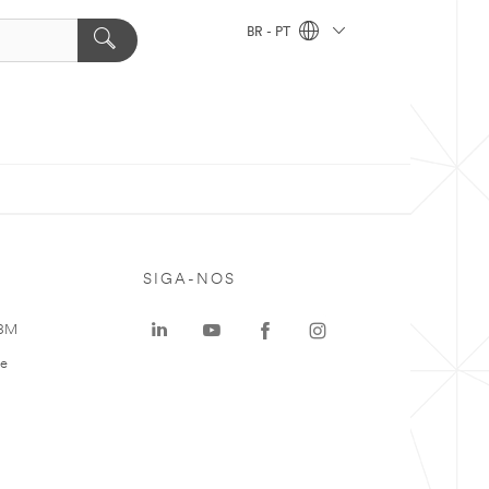
BR - PT
SIGA-NOS
 3M
te