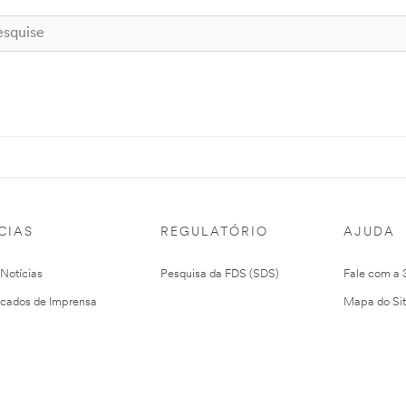
CIAS
REGULATÓRIO
AJUDA
 Notícias
Pesquisa da FDS (SDS)
Fale com a
cados de Imprensa
Mapa do Si