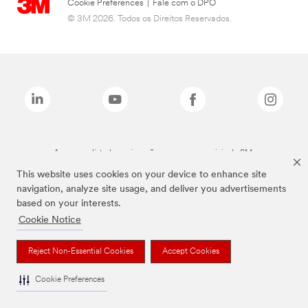
Cookie Preferences
|
Fale com o DPO
© 3M 2026. Todos os Direitos Reservados.
As marcas listadas a cima são marcas comerciais da 3M.
This website uses cookies on your device to enhance site
navigation, analyze site usage, and deliver you advertisements
based on your interests.
Cookie Notice
Reject Non-Essential Cookies
Accept Cookies
Cookie Preferences