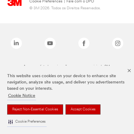
Cookie Preferences
|
Fale com o DPO
© 3M 2026. Todos os Direitos Reservados.
As marcas listadas a cima são marcas comerciais da 3M.
This website uses cookies on your device to enhance site
navigation, analyze site usage, and deliver you advertisements
based on your interests.
Cookie Notice
Reject Non-Essential Cookies
Accept Cookies
Cookie Preferences