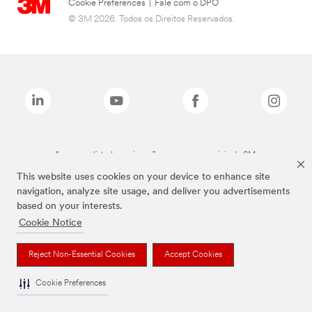
Cookie Preferences
|
Fale com o DPO
© 3M 2026. Todos os Direitos Reservados.
As marcas listadas a cima são marcas comerciais da 3M.
This website uses cookies on your device to enhance site
navigation, analyze site usage, and deliver you advertisements
based on your interests.
Cookie Notice
Reject Non-Essential Cookies
Accept Cookies
Cookie Preferences