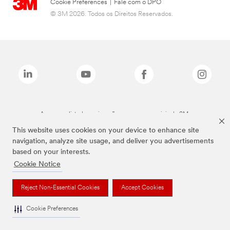
Cookie Preferences
|
Fale com o DPO
© 3M 2026. Todos os Direitos Reservados.
As marcas listadas a cima são marcas comerciais da 3M.
This website uses cookies on your device to enhance site
navigation, analyze site usage, and deliver you advertisements
based on your interests.
Cookie Notice
Reject Non-Essential Cookies
Accept Cookies
Cookie Preferences