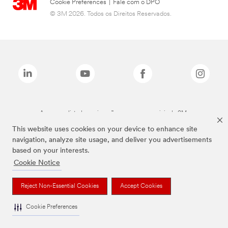
Cookie Preferences
|
Fale com o DPO
© 3M 2026. Todos os Direitos Reservados.
As marcas listadas a cima são marcas comerciais da 3M.
This website uses cookies on your device to enhance site
navigation, analyze site usage, and deliver you advertisements
based on your interests.
Cookie Notice
Reject Non-Essential Cookies
Accept Cookies
Cookie Preferences