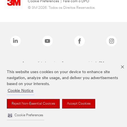
Cookie Preferences
|
Fale com o DPO
© 3M 2026. Todos os Direitos Reservados.
As marcas listadas a cima são marcas comerciais da 3M.
This website uses cookies on your device to enhance site
navigation, analyze site usage, and deliver you advertisements
based on your interests.
Cookie Notice
Reject Non-Essential Cookies
Accept Cookies
Cookie Preferences