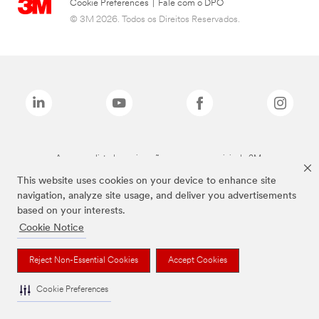
Cookie Preferences
|
Fale com o DPO
© 3M 2026. Todos os Direitos Reservados.
As marcas listadas a cima são marcas comerciais da 3M.
This website uses cookies on your device to enhance site
navigation, analyze site usage, and deliver you advertisements
based on your interests.
Cookie Notice
Reject Non-Essential Cookies
Accept Cookies
Cookie Preferences