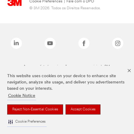
Cookie Preferences
|
Fale com o DPO
© 3M 2026. Todos os Direitos Reservados.
As marcas listadas a cima são marcas comerciais da 3M.
This website uses cookies on your device to enhance site
navigation, analyze site usage, and deliver you advertisements
based on your interests.
Cookie Notice
Reject Non-Essential Cookies
Accept Cookies
Cookie Preferences