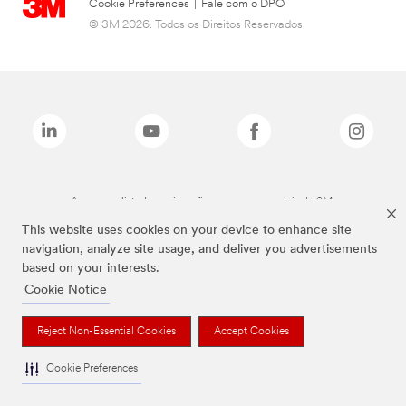
Cookie Preferences
|
Fale com o DPO
© 3M 2026. Todos os Direitos Reservados.
As marcas listadas a cima são marcas comerciais da 3M.
This website uses cookies on your device to enhance site
navigation, analyze site usage, and deliver you advertisements
based on your interests.
Cookie Notice
Reject Non-Essential Cookies
Accept Cookies
Cookie Preferences