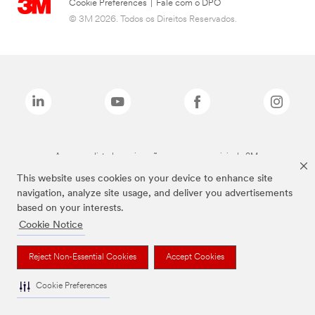
Cookie Preferences
|
Fale com o DPO
© 3M 2026. Todos os Direitos Reservados.
As marcas listadas a cima são marcas comerciais da 3M.
This website uses cookies on your device to enhance site
navigation, analyze site usage, and deliver you advertisements
based on your interests.
Cookie Notice
Reject Non-Essential Cookies
Accept Cookies
Cookie Preferences