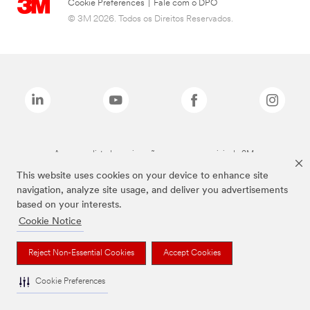
Cookie Preferences
|
Fale com o DPO
© 3M 2026. Todos os Direitos Reservados.
As marcas listadas a cima são marcas comerciais da 3M.
This website uses cookies on your device to enhance site
navigation, analyze site usage, and deliver you advertisements
based on your interests.
Cookie Notice
Reject Non-Essential Cookies
Accept Cookies
Cookie Preferences