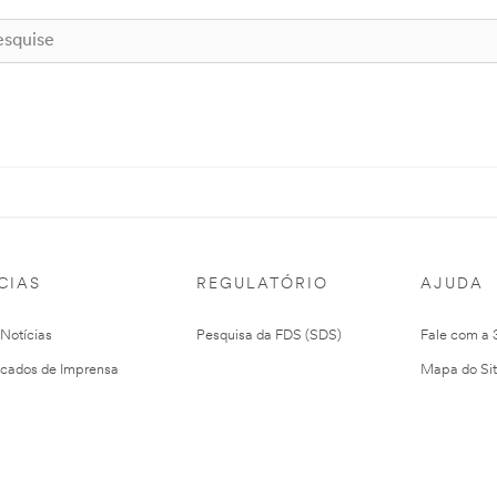
CIAS
REGULATÓRIO
AJUDA
 Notícias
Pesquisa da FDS (SDS)
Fale com a
cados de Imprensa
Mapa do Si