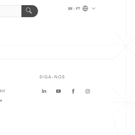
BR - PT
SIGA-NOS
 3M
te