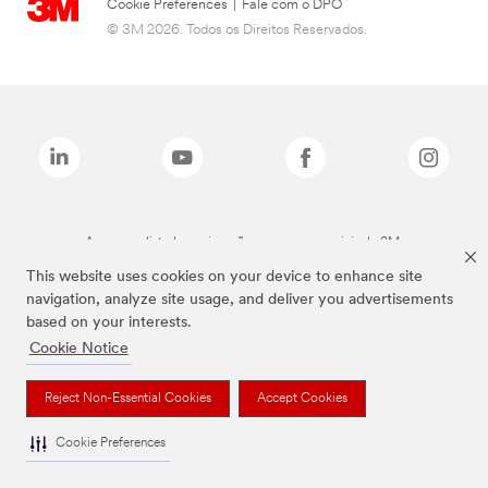
Cookie Preferences
|
Fale com o DPO
© 3M 2026. Todos os Direitos Reservados.
As marcas listadas a cima são marcas comerciais da 3M.
This website uses cookies on your device to enhance site
navigation, analyze site usage, and deliver you advertisements
based on your interests.
Cookie Notice
Reject Non-Essential Cookies
Accept Cookies
Cookie Preferences