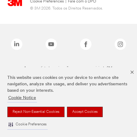
Cookie Preferences
|
Fale com o DPO
© 3M 2026. Todos os Direitos Reservados.
As marcas listadas a cima são marcas comerciais da 3M.
This website uses cookies on your device to enhance site
navigation, analyze site usage, and deliver you advertisements
based on your interests.
Cookie Notice
Reject Non-Essential Cookies
Accept Cookies
Cookie Preferences