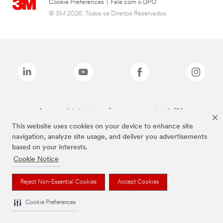
Cookie Preferences
|
Fale com o DPO
© 3M 2026. Todos os Direitos Reservados.
As marcas listadas a cima são marcas comerciais da 3M.
This website uses cookies on your device to enhance site
navigation, analyze site usage, and deliver you advertisements
based on your interests.
Cookie Notice
Reject Non-Essential Cookies
Accept Cookies
Cookie Preferences