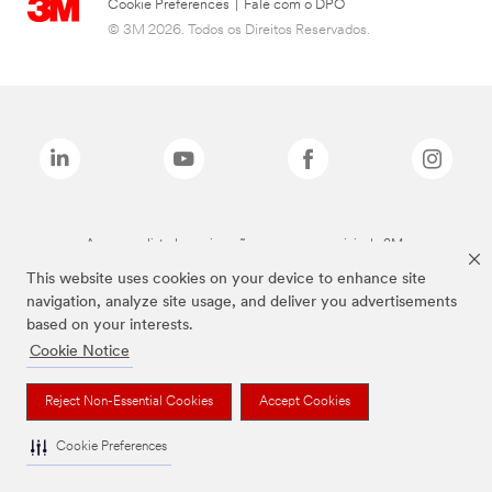
Cookie Preferences
|
Fale com o DPO
© 3M 2026. Todos os Direitos Reservados.
As marcas listadas a cima são marcas comerciais da 3M.
This website uses cookies on your device to enhance site
navigation, analyze site usage, and deliver you advertisements
based on your interests.
Cookie Notice
Reject Non-Essential Cookies
Accept Cookies
Cookie Preferences