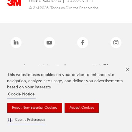
Cookie Preferences
|
Fale com o DPO
© 3M 2026. Todos os Direitos Reservados.
As marcas listadas a cima são marcas comerciais da 3M.
This website uses cookies on your device to enhance site
navigation, analyze site usage, and deliver you advertisements
based on your interests.
Cookie Notice
Reject Non-Essential Cookies
Accept Cookies
Cookie Preferences