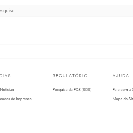
CIAS
REGULATÓRIO
AJUDA
 Notícias
Pesquisa da FDS (SDS)
Fale com a
cados de Imprensa
Mapa do Si