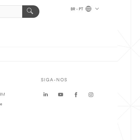
BR - PT
SIGA-NOS
 3M
te