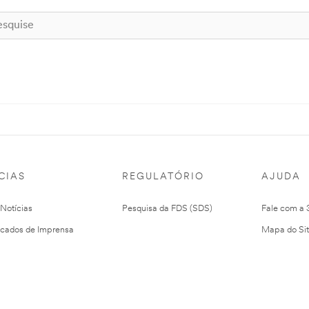
CIAS
REGULATÓRIO
AJUDA
 Notícias
Pesquisa da FDS (SDS)
Fale com a
cados de Imprensa
Mapa do Si