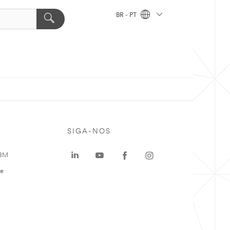
BR - PT
SIGA-NOS
 3M
te