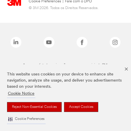
Cookie Preferences
|
Fale com o DPO
© 3M 2026. Todos os Direitos Reservados.
As marcas listadas a cima são marcas comerciais da 3M.
This website uses cookies on your device to enhance site
navigation, analyze site usage, and deliver you advertisements
based on your interests.
Cookie Notice
Reject Non-Essential Cookies
Accept Cookies
Cookie Preferences