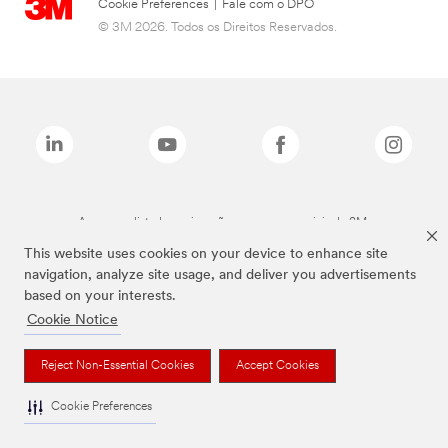
Cookie Preferences
|
Fale com o DPO
© 3M 2026. Todos os Direitos Reservados.
As marcas listadas a cima são marcas comerciais da 3M.
This website uses cookies on your device to enhance site
navigation, analyze site usage, and deliver you advertisements
based on your interests.
Cookie Notice
Reject Non-Essential Cookies
Accept Cookies
Cookie Preferences