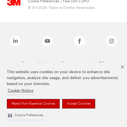
Cookie Preferences
|
Fale com o DPO
© 3M 2026. Todos os Direitos Reservados.
As marcas listadas a cima são marcas comerciais da 3M.
This website uses cookies on your device to enhance site
navigation, analyze site usage, and deliver you advertisements
based on your interests.
Cookie Notice
Reject Non-Essential Cookies
Accept Cookies
Cookie Preferences