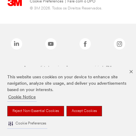
Cookie Preferences
|
Fale com o DPO
© 3M 2026. Todos os Direitos Reservados.
As marcas listadas a cima são marcas comerciais da 3M.
This website uses cookies on your device to enhance site
navigation, analyze site usage, and deliver you advertisements
based on your interests.
Cookie Notice
Reject Non-Essential Cookies
Accept Cookies
Cookie Preferences