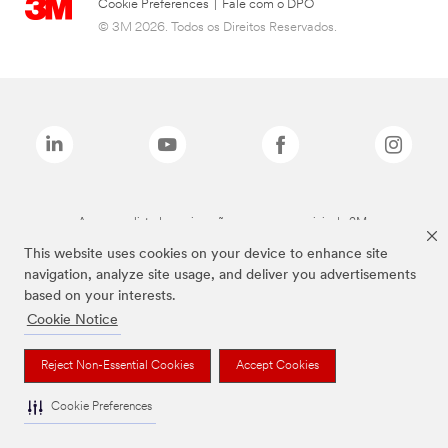
Cookie Preferences
|
Fale com o DPO
© 3M 2026. Todos os Direitos Reservados.
As marcas listadas a cima são marcas comerciais da 3M.
This website uses cookies on your device to enhance site
navigation, analyze site usage, and deliver you advertisements
based on your interests.
Cookie Notice
Reject Non-Essential Cookies
Accept Cookies
Cookie Preferences