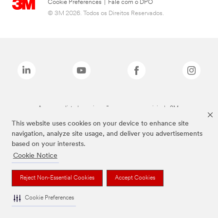
Cookie Preferences
|
Fale com o DPO
© 3M 2026. Todos os Direitos Reservados.
As marcas listadas a cima são marcas comerciais da 3M.
This website uses cookies on your device to enhance site
navigation, analyze site usage, and deliver you advertisements
based on your interests.
Cookie Notice
Reject Non-Essential Cookies
Accept Cookies
Cookie Preferences