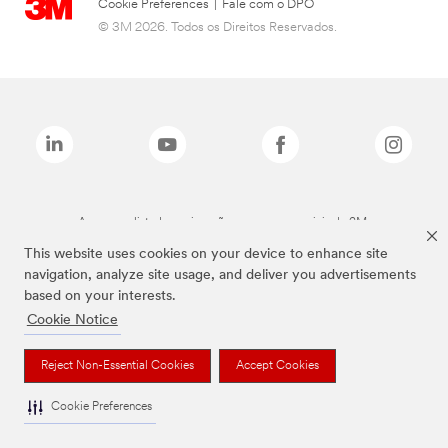
Cookie Preferences
|
Fale com o DPO
© 3M 2026. Todos os Direitos Reservados.
As marcas listadas a cima são marcas comerciais da 3M.
This website uses cookies on your device to enhance site
navigation, analyze site usage, and deliver you advertisements
based on your interests.
Cookie Notice
Reject Non-Essential Cookies
Accept Cookies
Cookie Preferences