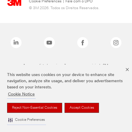
Cookie Preferences
|
Fale com o DPO
© 3M 2026. Todos os Direitos Reservados.
As marcas listadas a cima são marcas comerciais da 3M.
This website uses cookies on your device to enhance site
navigation, analyze site usage, and deliver you advertisements
based on your interests.
Cookie Notice
Reject Non-Essential Cookies
Accept Cookies
Cookie Preferences