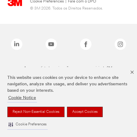
Cookie Preferences
|
Fale com o DPO
© 3M 2026. Todos os Direitos Reservados.
As marcas listadas a cima são marcas comerciais da 3M.
This website uses cookies on your device to enhance site
navigation, analyze site usage, and deliver you advertisements
based on your interests.
Cookie Notice
Reject Non-Essential Cookies
Accept Cookies
Cookie Preferences