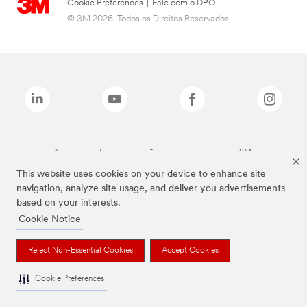
Cookie Preferences
|
Fale com o DPO
© 3M 2026. Todos os Direitos Reservados.
As marcas listadas a cima são marcas comerciais da 3M.
This website uses cookies on your device to enhance site
navigation, analyze site usage, and deliver you advertisements
based on your interests.
Cookie Notice
Reject Non-Essential Cookies
Accept Cookies
Cookie Preferences