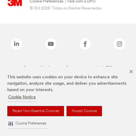
Cookie Preferences
|
Fale com o DPO
© 3M 2026. Todos os Direitos Reservados.
As marcas listadas a cima são marcas comerciais da 3M.
This website uses cookies on your device to enhance site
navigation, analyze site usage, and deliver you advertisements
based on your interests.
Cookie Notice
Reject Non-Essential Cookies
Accept Cookies
Cookie Preferences