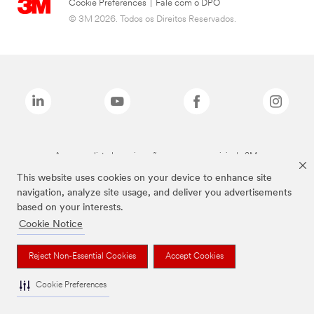
Cookie Preferences
|
Fale com o DPO
© 3M 2026. Todos os Direitos Reservados.
As marcas listadas a cima são marcas comerciais da 3M.
This website uses cookies on your device to enhance site
navigation, analyze site usage, and deliver you advertisements
based on your interests.
Cookie Notice
Reject Non-Essential Cookies
Accept Cookies
Cookie Preferences