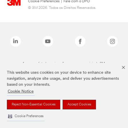
Cookie Preferences
|
Fale com o DPO
© 3M 2026. Todos os Direitos Reservados.
As marcas listadas a cima são marcas comerciais da 3M.
This website uses cookies on your device to enhance site
navigation, analyze site usage, and deliver you advertisements
based on your interests.
Cookie Notice
Reject Non-Essential Cookies
Accept Cookies
Cookie Preferences