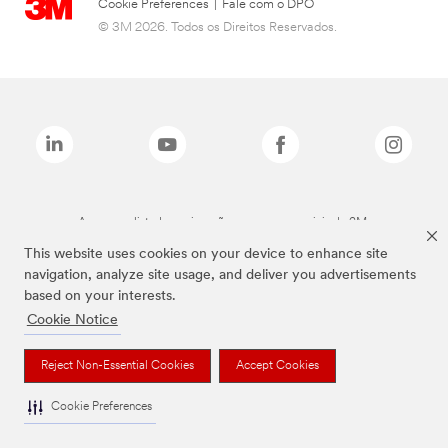
Cookie Preferences
|
Fale com o DPO
© 3M 2026. Todos os Direitos Reservados.
As marcas listadas a cima são marcas comerciais da 3M.
This website uses cookies on your device to enhance site
navigation, analyze site usage, and deliver you advertisements
based on your interests.
Cookie Notice
Reject Non-Essential Cookies
Accept Cookies
Cookie Preferences