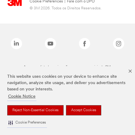
Cookie Preferences
|
Fale com o DPO
© 3M 2026. Todos os Direitos Reservados.
As marcas listadas a cima são marcas comerciais da 3M.
This website uses cookies on your device to enhance site
navigation, analyze site usage, and deliver you advertisements
based on your interests.
Cookie Notice
Reject Non-Essential Cookies
Accept Cookies
Cookie Preferences