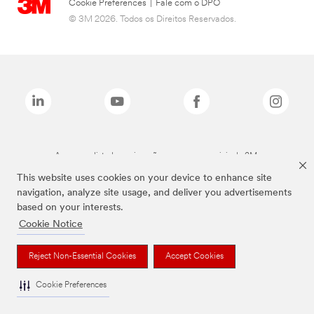
Cookie Preferences
|
Fale com o DPO
© 3M 2026. Todos os Direitos Reservados.
As marcas listadas a cima são marcas comerciais da 3M.
This website uses cookies on your device to enhance site
navigation, analyze site usage, and deliver you advertisements
based on your interests.
Cookie Notice
Reject Non-Essential Cookies
Accept Cookies
Cookie Preferences