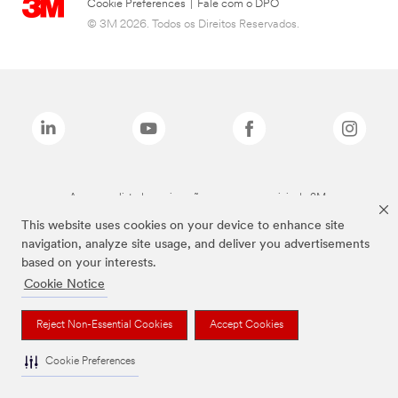
Cookie Preferences
|
Fale com o DPO
© 3M 2026. Todos os Direitos Reservados.
As marcas listadas a cima são marcas comerciais da 3M.
This website uses cookies on your device to enhance site
navigation, analyze site usage, and deliver you advertisements
based on your interests.
Cookie Notice
Reject Non-Essential Cookies
Accept Cookies
Cookie Preferences