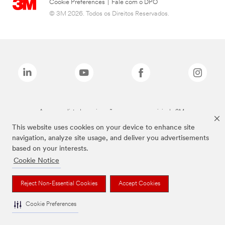
Cookie Preferences
|
Fale com o DPO
© 3M 2026. Todos os Direitos Reservados.
As marcas listadas a cima são marcas comerciais da 3M.
This website uses cookies on your device to enhance site
navigation, analyze site usage, and deliver you advertisements
based on your interests.
Cookie Notice
Reject Non-Essential Cookies
Accept Cookies
Cookie Preferences