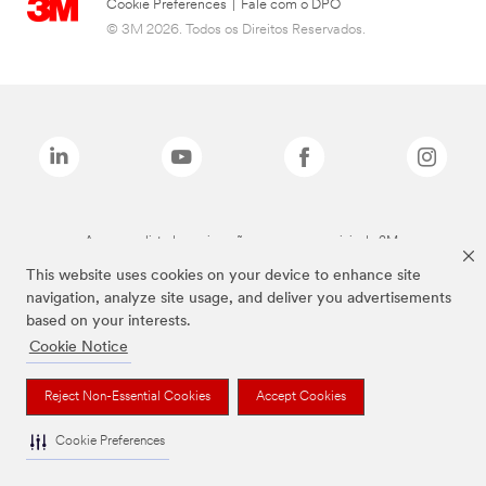
Cookie Preferences
|
Fale com o DPO
© 3M 2026. Todos os Direitos Reservados.
As marcas listadas a cima são marcas comerciais da 3M.
This website uses cookies on your device to enhance site
navigation, analyze site usage, and deliver you advertisements
based on your interests.
Cookie Notice
Reject Non-Essential Cookies
Accept Cookies
Cookie Preferences