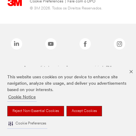
Cookie Preferences
|
Fale com o DPO
© 3M 2026. Todos os Direitos Reservados.
As marcas listadas a cima são marcas comerciais da 3M.
This website uses cookies on your device to enhance site
navigation, analyze site usage, and deliver you advertisements
based on your interests.
Cookie Notice
Reject Non-Essential Cookies
Accept Cookies
Cookie Preferences