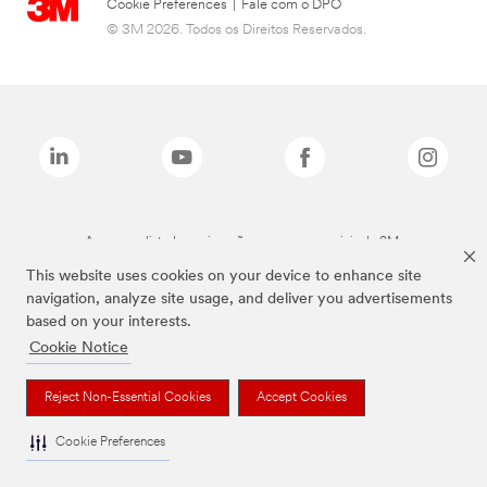
Cookie Preferences
|
Fale com o DPO
© 3M 2026. Todos os Direitos Reservados.
As marcas listadas a cima são marcas comerciais da 3M.
This website uses cookies on your device to enhance site
navigation, analyze site usage, and deliver you advertisements
based on your interests.
Cookie Notice
Reject Non-Essential Cookies
Accept Cookies
Cookie Preferences