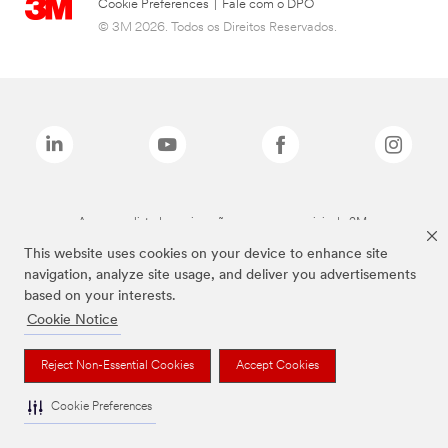
Cookie Preferences
|
Fale com o DPO
© 3M 2026. Todos os Direitos Reservados.
As marcas listadas a cima são marcas comerciais da 3M.
This website uses cookies on your device to enhance site
navigation, analyze site usage, and deliver you advertisements
based on your interests.
Cookie Notice
Reject Non-Essential Cookies
Accept Cookies
Cookie Preferences