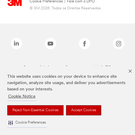
Cookie Preferences
|
Fale com o DPO
© 3M 2026. Todos os Direitos Reservados.
As marcas listadas a cima são marcas comerciais da 3M.
This website uses cookies on your device to enhance site
navigation, analyze site usage, and deliver you advertisements
based on your interests.
Cookie Notice
Reject Non-Essential Cookies
Accept Cookies
Cookie Preferences