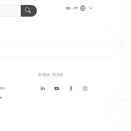
BR - PT
SIGA-NOS
 3M
te