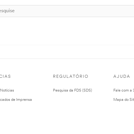
CIAS
REGULATÓRIO
AJUDA
 Notícias
Pesquisa da FDS (SDS)
Fale com a
cados de Imprensa
Mapa do Si