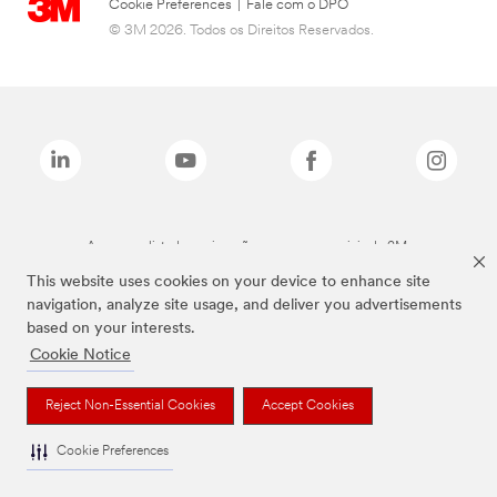
Cookie Preferences
|
Fale com o DPO
© 3M 2026. Todos os Direitos Reservados.
As marcas listadas a cima são marcas comerciais da 3M.
This website uses cookies on your device to enhance site
navigation, analyze site usage, and deliver you advertisements
based on your interests.
Cookie Notice
Reject Non-Essential Cookies
Accept Cookies
Cookie Preferences