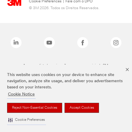
Cookie Preferences
|
Fale com o DPO
© 3M 2026. Todos os Direitos Reservados.
As marcas listadas a cima são marcas comerciais da 3M.
This website uses cookies on your device to enhance site
navigation, analyze site usage, and deliver you advertisements
based on your interests.
Cookie Notice
Reject Non-Essential Cookies
Accept Cookies
Cookie Preferences