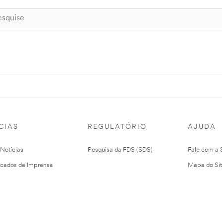
CIAS
REGULATÓRIO
AJUDA
 Notícias
Pesquisa da FDS (SDS)
Fale com a
cados de Imprensa
Mapa do Si