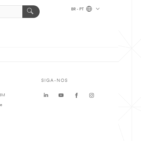
BR - PT
SIGA-NOS
 3M
te