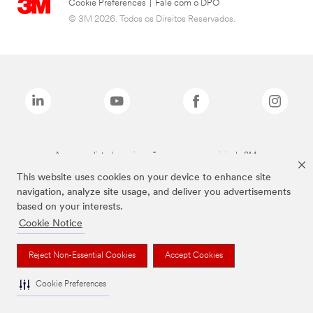
Cookie Preferences
|
Fale com o DPO
© 3M 2026. Todos os Direitos Reservados.
As marcas listadas a cima são marcas comerciais da 3M.
This website uses cookies on your device to enhance site
navigation, analyze site usage, and deliver you advertisements
based on your interests.
Cookie Notice
Reject Non-Essential Cookies
Accept Cookies
Cookie Preferences